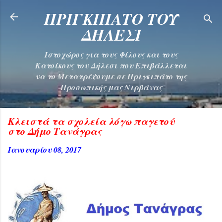
Μετάβαση στο κύριο περιεχόμενο
ΠΡΙΓΚΙΠΑΤΟ ΤΟΥ
ΔΗΛΕΣΙ
Ιστοχώρος για τους Φίλους και τους
Κατοίκους του Δήλεσι που Επιβάλλεται
να το Μετατρέψουμε σε Πριγκιπάτο της
Προσωπικής μας Νιρβάνας
Κλειστά τα σχολεία λόγω παγετού
στο Δήμο Τανάγρας
Ιανουαρίου 08, 2017