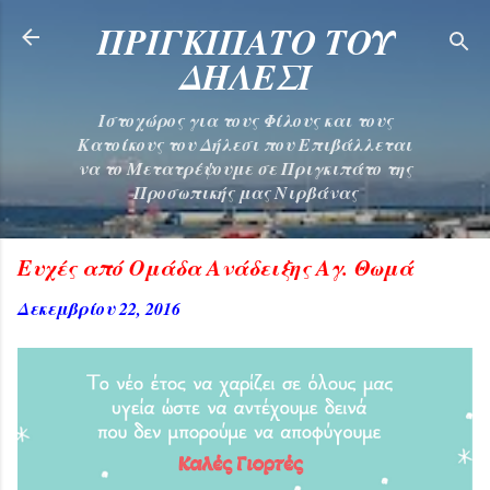
Μετάβαση στο κύριο περιεχόμενο
ΠΡΙΓΚΙΠΑΤΟ ΤΟΥ
ΔΗΛΕΣΙ
Ιστοχώρος για τους Φίλους και τους
Κατοίκους του Δήλεσι που Επιβάλλεται
να το Μετατρέψουμε σε Πριγκιπάτο της
Προσωπικής μας Νιρβάνας
Ευχές από Ομάδα Ανάδειξης Αγ. Θωμά
Δεκεμβρίου 22, 2016