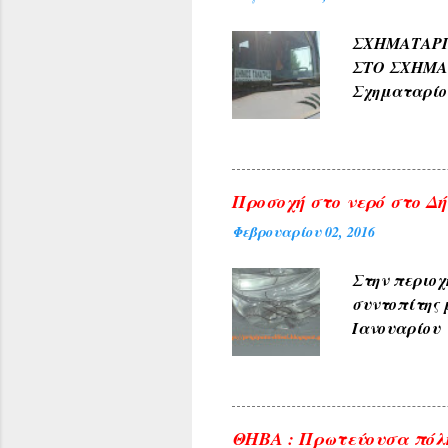
ΑΜΠΕΛΑΚΙΑ 
ΣΧΗΜΑΤΑ
ΜΟΝΟΔΕΝΔΡΙ 
ΣΤΟ ΣΧΗΜ
(Αετοράχη , Α
Σχηματαρί
Γεωργίου σ
10:00 ΑΠΟ..
Προσοχή στο νερό στο Δήλ
Φεβρουαρίου 02, 2016
Στην περιοχ
συντοπίτης 
Ιανουαρίου 
υπηρεσίες τ
ανακοινώνετ
του θέματος 
φωτογραφίες
ΘΗΒΑ : Πρωτεύουσα πόλη