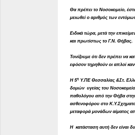
Θα πρέπει το Νοσοκομείο, έστ
μειωθεί ο αριθμός των εντόμων,
Ειδικά τώρα, μετά την επικείμ
και πρωτίστως το Γ.Ν. Θήβας.
Τονίζουμε ότι δεν πρέπει να κ
εφόσον τηρηθούν οι απλοί καν
η
Η 5
Υ.ΠΕ Θεσσαλίας &Στ. Ελλά
δομών υγείας του Νοσοκομείου
παθολόγου από την Θήβα στην 
ασθενοφόρου στο Κ.Υ.Σχηματαρ
μεταφορά μονάδων αίματος από
Η κατάσταση αυτή δεν είναι δυ