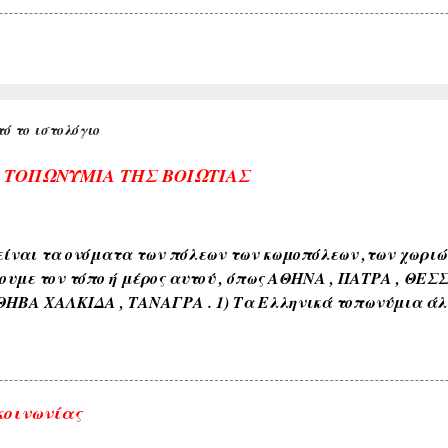
ό το ιστολόγιο
Α ΤΟΠΩΝΥΜΙΑ ΤΗΣ ΒΟΙΩΤΙΑΣ
ίναι τα ονόματα των πόλεων των κωμοπόλεων ,των χωριών 
ουμε τον τόπο ή μέρος αυτού , όπως ΑΘΗΝΑ , ΠΑΤΡΑ , ΘΕΣ
ΘΗΒΑ ΧΑΛΚΙΔΑ , ΤΑΝΑΓΡΑ . 1) Τα Ελληνικά τοπωνύμια άλ
όνους όπως ( ΑΘΗΝΑ , ΣΠΑΡΤΗ , ΘΗΒΑ , ΚΟΡΙΝΘΟΣ , ΧΑΛΚΙΔ
διαπλάσεως του εδάφους όπως ( ΚΑΜΠΟΣ , ΜΑΚΡΥΚΑΜΠΟΣ ,
εδάφους όπως ( ΑΣΠΡΟΒΑΛΤΟΣ , ΑΣΠΡΟΠΟΤΑΜΟΣ , ΚΟΚΚΙΝΙ
ιαφόρων τύπων ευρισκομένων ή ρεόντων υδάτων όπως ( ΛΙ
κοινωνίας
 ΓΛΥΚΟΒΡΥΣΗ , ΚΡΥΑ ΒΡΥΣΗ ). 5) Εκ των φυομένων δένδρω
αυτών όπως δενδρώνυμα , φυτώνυμα , καρπώνυμα τοπωνύ