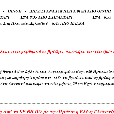
, ΑΧΛΑΔΟΚΑΜΠΟΣ , ΘΡΟΥΜΜΠΕΡΗ , ΚΛΗΜΑΤΕΡΗ , ΚΥΔΩΝΙ
ΡΙ - ΟΙΝΟΗ - ΔΗΛΕΣΙ ΑΝΑΧΩΡΗΣΗ ΑΦΙΞΗ Α
) . 6) Εκ των διαφόρων τόπων που συχνάζουν τα ζώα Ζω
ΑΤΑΡΙ ΩΡΑ 8:35 ΑΠΟ ΣΧΗΜΑΤΑΡΙ ΩΡΑ 8:35 Κα
ηδονοράχη , Αετοκούκουλο ) . 7) Εκ του ...
ου Στη Πλατεία Δηλεσίου 8:45 ΑΠΟ ΠΛΑΚΑ ΩΡΑ
το Τέρμα 9:00 Επιστροφη στην Πλακα και αναχωρηση
.
εσι αναφέρθηκε ότι βρέθηκε σκουλήκι ταινία (foto &
ή Ψωμιά στο Δήλεσι και συγκεκριμένα στην οδό Ηρακλείο
μας κο Δημήτρη Χαρίτο οτι είδε να βγαίνει από τη βρύση τ
ένα ζωντανό σκουλήκι ταινία μήκους 20 cm Έχουν ενημερω
ου δήμου και αναμένεται η έρευνα και ανακοίνωση τους . 
αι με κάθε επιφύλαξη ώστε να είμαστε προσεκτικότεροι μ
. ---------------- Οι αναρτήσεις που γίνονται από το διαδίκτυ
 πάντα με την αναφορά της πηγής , θεωρώ ότι είναι δημό
 από το ΚΕ.ΘΗ.ΠΟ με την Πρύτανη Ελένη Γλύκατζ