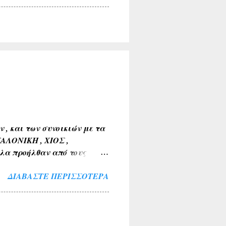
, και των συνοικιών με τα
ΣΑΛΟΝΙΚΗ , ΧΙΟΣ ,
λα προήλθαν από τους
Α , ΤΑΝΑΓΡΑ ). 2) Εκ της
ΔΙΑΒΆΣΤΕ ΠΕΡΙΣΣΌΤΕΡΑ
 ΒΑΘΥΛΑΚΟΣ ) . 3) Από το
Α , ΤΟ ΚΟΚΚΙΝΟ ΛΙΘΑΡΙ ) .
ΜΝΙΑ , ΛΙΜΝΗ , ΠΑΡΑΛΙΜΝΗ ,
ν και των εν γένει φυτών
μια ( ΚΕΡΑΣΟΥΣ ,