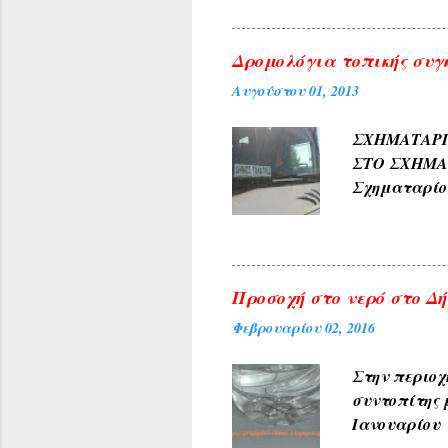
χρώμα του 
4) Εκ των δ
Δρομολόγια τοπικής συγ
ΓΛΥΚΟΝΕΡΙ ,
Αυγούστου 01, 2013
και καρπών 
ΑΜΠΕΛΑΚΙΑ 
ΣΧΗΜΑΤΑ
ΜΟΝΟΔΕΝΔΡΙ 
ΣΤΟ ΣΧΗΜ
(Αετοράχη , Α
Σχηματαρί
Γεωργίου σ
10:00 ΑΠΟ..
Προσοχή στο νερό στο Δήλ
Φεβρουαρίου 02, 2016
Στην περιοχ
συντοπίτης 
Ιανουαρίου 