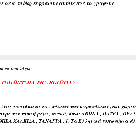
ε αυτό το blog εκφράζουν αυτούς που τα γράφουν.
ό το ιστολόγιο
Α ΤΟΠΩΝΥΜΙΑ ΤΗΣ ΒΟΙΩΤΙΑΣ
ίναι τα ονόματα των πόλεων των κωμοπόλεων ,των χωριών 
ουμε τον τόπο ή μέρος αυτού , όπως ΑΘΗΝΑ , ΠΑΤΡΑ , ΘΕΣ
ΘΗΒΑ ΧΑΛΚΙΔΑ , ΤΑΝΑΓΡΑ . 1) Τα Ελληνικά τοπωνύμια άλ
όνους όπως ( ΑΘΗΝΑ , ΣΠΑΡΤΗ , ΘΗΒΑ , ΚΟΡΙΝΘΟΣ , ΧΑΛΚΙΔ
διαπλάσεως του εδάφους όπως ( ΚΑΜΠΟΣ , ΜΑΚΡΥΚΑΜΠΟΣ ,