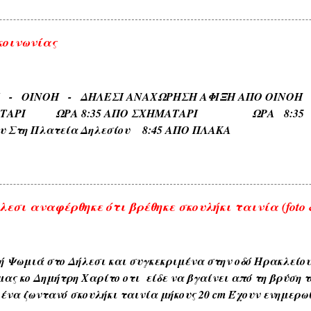
εδάφους όπως ( ΑΣΠΡΟΒΑΛΤΟΣ , ΑΣΠΡΟΠΟΤΑΜΟΣ , ΚΟΚΚΙΝΙ
ιαφόρων τύπων ευρισκομένων ή ρεόντων υδάτων όπως ( ΛΙ
κοινωνίας
 ΓΛΥΚΟΒΡΥΣΗ , ΚΡΥΑ ΒΡΥΣΗ ). 5) Εκ των φυομένων δένδρω
αυτών όπως δενδρώνυμα , φυτώνυμα , καρπώνυμα τοπωνύ
, ΑΧΛΑΔΟΚΑΜΠΟΣ , ΘΡΟΥΜΜΠΕΡΗ , ΚΛΗΜΑΤΕΡΗ , ΚΥΔΩΝΙ
ΡΙ - ΟΙΝΟΗ - ΔΗΛΕΣΙ ΑΝΑΧΩΡΗΣΗ ΑΦΙΞΗ Α
) . 6) Εκ των διαφόρων τόπων που συχνάζουν τα ζώα Ζω
ΑΤΑΡΙ ΩΡΑ 8:35 ΑΠΟ ΣΧΗΜΑΤΑΡΙ ΩΡΑ 8:35 Κα
ηδονοράχη , Αετοκούκουλο ) . 7) Εκ του ...
ου Στη Πλατεία Δηλεσίου 8:45 ΑΠΟ ΠΛΑΚΑ ΩΡΑ
το Τέρμα 9:00 Επιστροφη στην Πλακα και αναχωρηση
.
εσι αναφέρθηκε ότι βρέθηκε σκουλήκι ταινία (foto &
ή Ψωμιά στο Δήλεσι και συγκεκριμένα στην οδό Ηρακλείο
μας κο Δημήτρη Χαρίτο οτι είδε να βγαίνει από τη βρύση τ
ένα ζωντανό σκουλήκι ταινία μήκους 20 cm Έχουν ενημερω