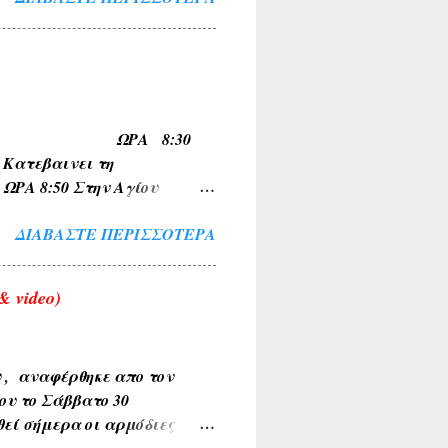
Α , ΤΟ ΚΟΚΚΙΝΟ ΛΙΘΑΡΙ ) .
ΜΝΙΑ , ΛΙΜΝΗ , ΠΑΡΑΛΙΜΝΗ ,
ν και των εν γένει φυτών
μια ( ΚΕΡΑΣΟΥΣ ,
Α , ΚΥΠΑΡΙΣΣΙ ,
ΠΟ ΟΙΝΟΗ ΩΡΑ 8:30
ώνυμα τοπωνύμια όπως
τεβαινει τη
 8:50 Στην Αγίου
 για Σχηματαρι στις
ΔΙΑΒΆΣΤΕ ΠΕΡΙΣΣΌΤΕΡΑ
 video)
υ , αναφέρθηκε απο τον
ου το Σάββατο 30
θεί σήμερα οι αρμόδιες