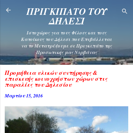
Μετάβαση στο κύριο περιεχόμενο
ΠΡΙΓΚΙΠΑΤΟ ΤΟΥ
ΔΗΛΕΣΙ
Ιστοχώρος για τους Φίλους και τους
Κατοίκους του Δήλεσι που Επιβάλλεται
να το Μετατρέψουμε σε Πριγκιπάτο της
Προσωπικής μας Νιρβάνας
Προμήθεια υλικών συντήρησης &
επισκευής κοινοχρήστων χώρων στις
παραλίες του Δηλεσίου
Μαρτίου 15, 2016