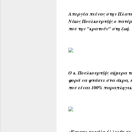
Απεργία πείνας στην Πλατε
Νίκος Πουλκουρτζής ο πατέ
που την "κρατούν" στη ζωή.
Ο κ. Πουλκουρτζής σήμερα τ
φορά να φτάσει στα άκρα, ε
που είναι 100% παραπληγικ
«Έχουμε μεγάλη έλλειψη σε