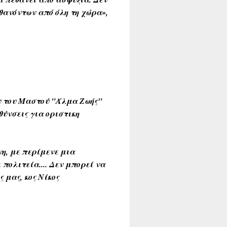
 θανόντων από όλη τη χώρα»,
ου του Μαστού "Άλμα Ζωής"
θύνσεις για οριστικη
η, με περίμενε μια
 πολιτεία.... Δεν μπορεί να
 μας, κος Νίκος