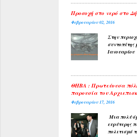
χρώμα του 
4) Εκ των δ
Προσοχή στο νερό στο Δήλ
ΓΛΥΚΟΝΕΡΙ ,
Φεβρουαρίου 02, 2016
και καρπών 
ΑΜΠΕΛΑΚΙΑ 
Στην περιοχ
ΜΟΝΟΔΕΝΔΡΙ 
συντοπίτης 
(Αετοράχη , Α
Ιανουαρίου 
υπηρεσίες τ
ανακοινώνετ
του θέματος 
φωτογραφίες
ΘΗΒΑ : Πρωτεύουσα πόλη
δικαιώματα 
παρουσία του Αρχιεπισκ
από άλλες π
Φεβρουαρίου 17, 2016
που δημοσιε
Μια πολύ όμ
ευρύτερης π
πολιτισμό τ