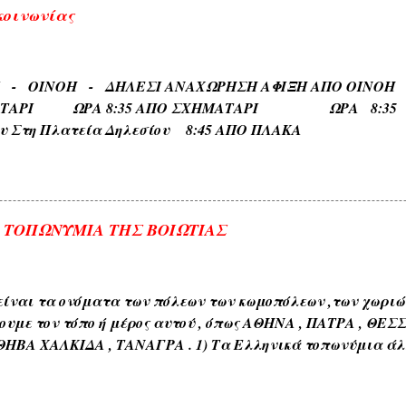
κοινωνίας
ΡΙ - ΟΙΝΟΗ - ΔΗΛΕΣΙ ΑΝΑΧΩΡΗΣΗ ΑΦΙΞΗ Α
ΑΤΑΡΙ ΩΡΑ 8:35 ΑΠΟ ΣΧΗΜΑΤΑΡΙ ΩΡΑ 8:35 Κα
ου Στη Πλατεία Δηλεσίου 8:45 ΑΠΟ ΠΛΑΚΑ ΩΡΑ
το Τέρμα 9:00 Επιστροφη στην Πλακα και αναχωρηση
.
Α ΤΟΠΩΝΥΜΙΑ ΤΗΣ ΒΟΙΩΤΙΑΣ
ίναι τα ονόματα των πόλεων των κωμοπόλεων ,των χωριών 
ουμε τον τόπο ή μέρος αυτού , όπως ΑΘΗΝΑ , ΠΑΤΡΑ , ΘΕΣ
ΘΗΒΑ ΧΑΛΚΙΔΑ , ΤΑΝΑΓΡΑ . 1) Τα Ελληνικά τοπωνύμια άλ
όνους όπως ( ΑΘΗΝΑ , ΣΠΑΡΤΗ , ΘΗΒΑ , ΚΟΡΙΝΘΟΣ , ΧΑΛΚΙΔ
διαπλάσεως του εδάφους όπως ( ΚΑΜΠΟΣ , ΜΑΚΡΥΚΑΜΠΟΣ ,