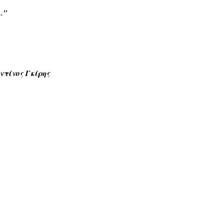
.."
τίνος Γκίρης