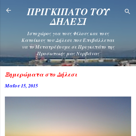
Μετάβαση στο κύριο περιεχόμενο
ΠΡΙΓΚΙΠΑΤΟ ΤΟΥ
ΔΗΛΕΣΙ
Ιστοχώρος για τους Φίλους και τους
Κατοίκους του Δήλεσι που Επιβάλλεται
να το Μετατρέψουμε σε Πριγκιπάτο της
Προσωπικής μας Νιρβάνας
Ξημερώματα στο Δήλεσι
Μαΐου 15, 2015