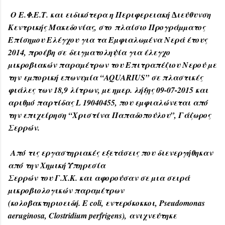
O Ε.Φ.Ε.Τ. και ειδικότερα η Περιφερειακή ∆ιεύθυνση
Κεντρικής Μακεδονίας, στο
πλαίσιο Προγράµµατος
Επίσηµου Ελέγχου για τα Εµφιαλωµένα Νερά έτους
2014, προέβη σε
δειγµατοληψία για έλεγχο
µικροβιακών παραµέτρων του Επιτραπέζιου Νερού µε
την
εµπορική επωνυµία “AQUARIUS” σε πλαστικές
φιάλες των 18,9 λίτρων, µε ηµερ. λήξης 09-
07-2015 και
αριθµό παρτίδας L 19040455, που εµφιαλώνεται από
την επιχείρηση “Χριστίνα
Παπαδοπούλου”, Γάζωρος
Σερρών.
Από τις εργαστηριακές εξετάσεις που διενεργήθηκαν
από την Χηµική Υπηρεσία
Σερρών του Γ.Χ.Κ. και αφορούσαν σε µια σειρά
µικροβιολογικών παραµέτρων
(κολοβακτηριοειδή. Ε coli, εντερόκοκκοι, Pseudomonas
aeruginosa, Clostridium perfrigens),
ανιχνεύτηκε