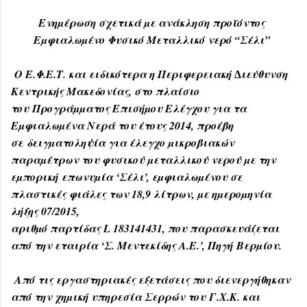
Ενηµέρωση σχετικά µε ανάκληση προϊόντος
Εµφιαλωµένο Φυσικό Μεταλλικό νερό “Σέλι”
Ο Ε.Φ.Ε.Τ. και ειδικότερα η Περιφερειακή ∆ιεύθυνση
Κεντρικής Μακεδονίας, στο πλαίσιο
του
Προγράµµατος Επισήµου Ελέγχου για τα
Εµφιαλωµένα Νερά του έτους 2014, προέβη
σε
δειγµατοληψία για έλεγχο µικροβιακών
παραµέτρων του φυσικού µεταλλικού νερού µε την
εµπορική
επωνυµία ‘Σέλι’, εµφιαλωµένου σε
πλαστικές φιάλες των 18,9 λίτρων, µε ηµεροµηνία
λήξης 07/2015,
αριθµό παρτίδας L 183141431, που παρασκευάζεται
από την εταιρία ‘Σ. Μεντεκίδης Α.Ε.’, Πηγή
Βερµίου.
Από τις εργαστηριακές εξετάσεις που διενεργήθηκαν
από την χηµική υπηρεσία Σερρών του
Γ.Χ.Κ. και