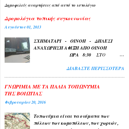
Δημοφιλείς αναρτήσεις από αυτό το ιστολόγιο
Δρομολόγια τοπικής συγκοινωνίας
Αυγούστου 01, 2013
ΣΧΗΜΑΤΑΡΙ - ΟΙΝΟΗ - ΔΗΛΕΣΙ
ΑΝΑΧΩΡΗΣΗ ΑΦΙΞΗ ΑΠΟ ΟΙΝΟΗ
ΩΡΑ 8:30 ΣΤΟ
ΣΧΗΜΑΤΑΡΙ ΩΡΑ 8:35 ΑΠΟ
ΔΙΑΒΆΣΤΕ ΠΕΡΙΣΣΌΤΕΡΑ
ΣΧΗΜΑΤΑΡΙ ΩΡΑ 8:35
Κατεβαινει τη Σχηματαρίου Στη
Πλατεία Δηλεσίου 8:45 ΑΠΟ ΠΛΑΚΑ
ΓΝΩΡΙΜΙΑ ΜΕ ΤΑ ΠΑΛΙΑ ΤΟΠΩΝΥΜΙΑ
ΩΡΑ 8:50 Στην Αγίου
ΤΗΣ ΒΟΙΩΤΙΑΣ
Γεωργίου στο Τέρμα 9:00 Επιστροφη
Φεβρουαρίου 20, 2016
στην Πλακα και αναχωρηση για
Σχηματαρι στις 10:00 ΑΠΟ...
Τοπωνύμια είναι τα ονόματα των
πόλεων των κωμοπόλεων ,των χωριών ,