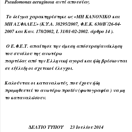
Pseudomonas aeruginosa αντί απουσίας.
Το δείγµα χαρακτηρίστηκε ως «ΜΗ
ΚΑΝΟΝΙΚΟ και
ΜΗ ΑΣΦΑΛΕΣ» (Κ.Υ.Α. 38295/2007, Φ.Ε.Κ. 630/Β΄/26-04-
2007 και Καν.
178/2002, L 31/01-02-2002. άρθρο 14 ).
Ο Ε.Φ.Ε.Τ. απαίτησε την άµεση απόσυρση/ανάκληση
του συνόλου της ανωτέρω
παρτίδας από την Ελληνική αγορά και ήδη βρίσκονται
σε εξέλιξη οι σχετικοί έλεγχοι.
Καλούνται οι καταναλωτές, που έχουν ήδη
προµηθευτεί το ανωτέρω προϊόν (φωτογραφία
) να µη
το καταναλώσουν.
∆ΕΛΤΙΟ ΤΥΠΟΥ 23 Ιουλίου 2014