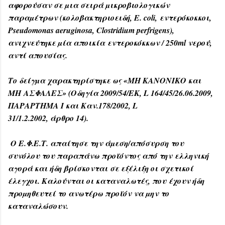
αφορούσαν σε µια σειρά µικροβιολογικών
παραµέτρων (κολοβακτηριοειδή, E. coli,
εντερόκοκκοι,
Pseudomonas aeruginosa, Clostridium perfrigens),
ανιχνεύτηκε µία αποικία
εντεροκόκκων / 250ml νερού,
αντί απουσίας.
Το δείγµα χαρακτηρίστηκε ως «ΜΗ ΚΑΝΟΝΙΚΟ και
ΜΗ
ΑΣΦΑΛΕΣ» (Οδηγία 2009/54/ΕΚ, L 164/45/26.06.2009,
ΠΑΡΑΡΤΗΜΑ Ι και Καν.178/2002, L
31/1.2.2002, άρθρο 14).
Ο Ε.Φ.Ε.Τ. απαίτησε την άµεση/απόσυρση του
συνόλου του παραπάνω προϊόντος από την
ελληνική
αγορά και ήδη βρίσκονται σε εξέλιξη οι σχετικοί
έλεγχοι. Καλούνται οι καταναλωτές, που
έχουν ήδη
προµηθευτεί το ανωτέρω προϊόν να µην το
καταναλώσουν.