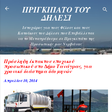
Μετάβαση στο κύριο περιεχόμενο
ΠΡΙΓΚΙΠΑΤΟ ΤΟΥ
ΔΗΛΕΣΙ
Ιστοχώρος για τους Φίλους και τους
Κατοίκους του Δήλεσι που Επιβάλλεται
να το Μετατρέψουμε σε Πριγκιπάτο της
Προσωπικής μας Νιρβάνας
Πρόσληψη έκτακτου εποχικού
προσωπικού στο ∆ήµο Τανάγρας, για
χρονικό διάστηµα δύο µηνών
Απριλίου 10, 2014