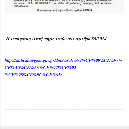
Η απόφαση αυτή πήρε αύξοντα αριθµό 85/2014
http://static.diavgeia.gov.gr/doc/%CE%92%CE%99%CE%97%
CE%A5%CE%A9%CE%97%CE%92-
%CE%98%CE%9C%CE%9D