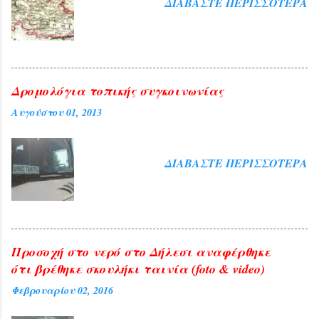
ΔΙΑΒΆΣΤΕ ΠΕΡΙΣΣΌΤΕΡΑ
ανταπόκριση των συμπολιτών μας
ξεπέρασε κάθε προσδοκία μιας και
εκτός των ορθίων που
γέμισαν ασφυκτικά την αίθουσα του
Συνεδριακού Κέντρου της Δημοτικής
Κοινωφελούς Επιχείρησης πλέον των 200
Δρομολόγια τοπικής συγκοινωνίας
ήταν όσοι παρέμειναν εκτός αιθούσης
Αυγούστου 01, 2013
ακούγοντας την ομιλήτρια από τα ηχεία
που είχαν προβλεφθεί για το σκοπό
αυτό. Ήταν τιμή για τη Θήβα η παρουσία
ΔΙΑΒΆΣΤΕ ΠΕΡΙΣΣΌΤΕΡΑ
της διαπρεπούς πανεπιστημιακού αλλά
και ευλογία η παρουσία του
Αρχιεπισκόπου Αθηνών και πάσης ...
Προσοχή στο νερό στο Δήλεσι αναφέρθηκε
ότι βρέθηκε σκουλήκι ταινία (foto & video)
Φεβρουαρίου 02, 2016