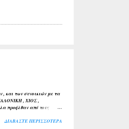
, και των συνοικιών με τα
ΣΑΛΟΝΙΚΗ , ΧΙΟΣ ,
λα προήλθαν από τους
Α , ΤΑΝΑΓΡΑ ). 2) Εκ της
ΔΙΑΒΆΣΤΕ ΠΕΡΙΣΣΌΤΕΡΑ
 ΒΑΘΥΛΑΚΟΣ ) . 3) Από το
Α , ΤΟ ΚΟΚΚΙΝΟ ΛΙΘΑΡΙ ) .