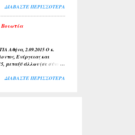
ΔΙΑΒΆΣΤΕ ΠΕΡΙΣΣΌΤΕΡΑ
λύκαντζη-Αρβελέρ η οποία
πολιτών μας ξεπέρασε κάθε
θουσα του Συνεδριακού
 Βοιωτία
σοι παρέμειναν εκτός
ί για το σκοπό αυτό. Ήταν
αι ευλογία η παρουσία του
θήνα, 2.09.2015 Ο κ.
οντος, Ενέργειας και
15, μεταξύ άλλων (σε σύνολο
τία με σχετικές ερωτήσεις
ΔΙΑΒΆΣΤΕ ΠΕΡΙΣΣΌΤΕΡΑ
υς αρμόδιους Υπουργούς.
ρνησης να απαντήσει,
ό μας, αναδεικνύει την
έρνησης για την
νη. Η έλλειψη διαμόρφωσης
αλλά και η άρνησή της να