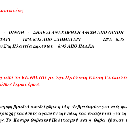
ιαφόρων τύπων ευρισκομένων ή ρεόντων υδάτων όπως ( ΛΙ
κοινωνίας
 ΓΛΥΚΟΒΡΥΣΗ , ΚΡΥΑ ΒΡΥΣΗ ). 5) Εκ των φυομένων δένδρω
αυτών όπως δενδρώνυμα , φυτώνυμα , καρπώνυμα τοπωνύ
, ΑΧΛΑΔΟΚΑΜΠΟΣ , ΘΡΟΥΜΜΠΕΡΗ , ΚΛΗΜΑΤΕΡΗ , ΚΥΔΩΝΙ
ΡΙ - ΟΙΝΟΗ - ΔΗΛΕΣΙ ΑΝΑΧΩΡΗΣΗ ΑΦΙΞΗ Α
) . 6) Εκ των διαφόρων τόπων που συχνάζουν τα ζώα Ζω
ΑΤΑΡΙ ΩΡΑ 8:35 ΑΠΟ ΣΧΗΜΑΤΑΡΙ ΩΡΑ 8:35 Κα
ηδονοράχη , Αετοκούκουλο ) . 7) Εκ του ...
ου Στη Πλατεία Δηλεσίου 8:45 ΑΠΟ ΠΛΑΚΑ ΩΡΑ
το Τέρμα 9:00 Επιστροφη στην Πλακα και αναχωρηση
.
 από το ΚΕ.ΘΗ.ΠΟ με την Πρύτανη Ελένη Γλύκατζ
όπου Ιερωνύμου.
ορφη βραδιά αποδείχθηκε η 14 η Φεβρουαρίου για τους φιλ
εριοχής και όσους αγαπούν την πόλη και νοιάζονται για τη
ης. Το Κέντρο Θηβαϊκού Πολιτισμού και η Θήβα έβαλαν τ
 μια σπουδαία προσωπικότητα της παγκόσμιας πανεπιστημ