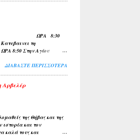
ΜΝΙΑ , ΛΙΜΝΗ , ΠΑΡΑΛΙΜΝΗ ,
ν και των εν γένει φυτών
μια ( ΚΕΡΑΣΟΥΣ ,
Α , ΚΥΠΑΡΙΣΣΙ ,
ΠΟ ΟΙΝΟΗ ΩΡΑ 8:30
ώνυμα τοπωνύμια όπως
τεβαινει τη
 8:50 Στην Αγίου
 για Σχηματαρι στις
ΔΙΑΒΆΣΤΕ ΠΕΡΙΣΣΌΤΕΡΑ
η Αρβελέρ
ομαθείς της Θήβας και της
ν ιστορία και τον
α καλά τους και
ιακής κοινότητας . Την