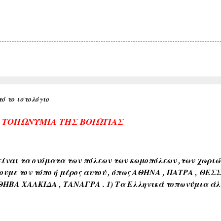
ό το ιστολόγιο
Α ΤΟΠΩΝΥΜΙΑ ΤΗΣ ΒΟΙΩΤΙΑΣ
ίναι τα ονόματα των πόλεων των κωμοπόλεων ,των χωριών 
ουμε τον τόπο ή μέρος αυτού , όπως ΑΘΗΝΑ , ΠΑΤΡΑ , ΘΕΣ
ΘΗΒΑ ΧΑΛΚΙΔΑ , ΤΑΝΑΓΡΑ . 1) Τα Ελληνικά τοπωνύμια άλ
όνους όπως ( ΑΘΗΝΑ , ΣΠΑΡΤΗ , ΘΗΒΑ , ΚΟΡΙΝΘΟΣ , ΧΑΛΚΙΔ
διαπλάσεως του εδάφους όπως ( ΚΑΜΠΟΣ , ΜΑΚΡΥΚΑΜΠΟΣ ,
εδάφους όπως ( ΑΣΠΡΟΒΑΛΤΟΣ , ΑΣΠΡΟΠΟΤΑΜΟΣ , ΚΟΚΚΙΝΙ