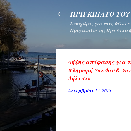
ΠΡΙΓΚΙΠΑΤΟ ΤΟΥ
Ιστοχώρος για τους Φίλους
Πριγκιπάτο της Προσωπική
Λήψης απόφασης για τ
πληρωμή του 4ου & το
Δήλεσι»
Δεκεμβρίου 12, 2013