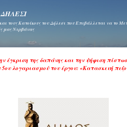
Μετάβαση στο κύριο περιεχόμενο
 ΔΗΛΕΣΙ
 και τους Κατοίκους του Δήλεσι που Επιβάλλεται να το Μ
ς μας Νιρβάνας
ην έγκριση της δαπάνης και την ψήφιση πίστωσ
υ 5ου λογαριασμού του έργου: «Κατασκευή πεζ