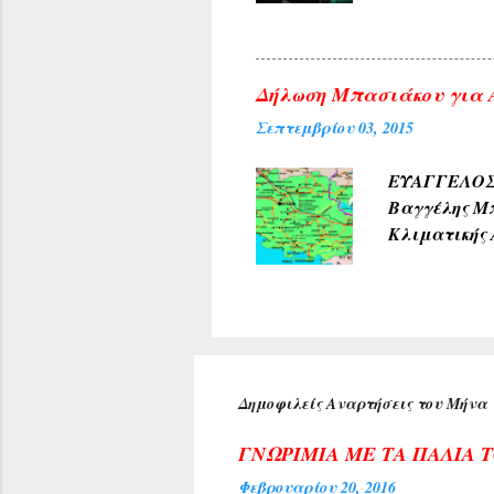
πρύτανη του
ανέπτυξε το
προσδοκία μ
Δήλωση Μπασιάκου για Α
Κέντρου της
Σεπτεμβρίου 03, 2015
αιθούσης ακ
τιμή για τη
ΕΥΑΓΓΕΛΟΣ 
Αρχιεπισκόπ
Βαγγέλης Μπ
Κλιματικής 
180 ερωτήσε
του, οι οπο
Όπως δήλωσ
μέσω της Κο
έλλειψη υπε
αντιμετώπισ
Δημοφιλείς Αναρτήσεις του Μήνα
για μεγάλο 
γνωστοποιήσ
ΓΝΩΡΙΜΙΑ ΜΕ ΤΑ ΠΑΛΙΑ 
Φεβρουαρίου 20, 2016