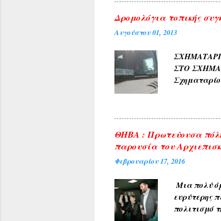
4) Εκ των δ
Δρομολόγια τοπικής συγ
ΓΛΥΚΟΝΕΡΙ ,
Αυγούστου 01, 2013
και καρπών 
ΑΜΠΕΛΑΚΙΑ 
ΣΧΗΜΑΤΑ
ΜΟΝΟΔΕΝΔΡΙ 
ΣΤΟ ΣΧΗΜ
(Αετοράχη , Α
Σχηματαρί
Γεωργίου σ
10:00 ΑΠΟ..
ΘΗΒΑ : Πρωτεύουσα πόλη
παρουσία του Αρχιεπισκ
Φεβρουαρίου 17, 2016
Μια πολύ όμ
ευρύτερης π
πολιτισμό τ
υποδέχθηκαν