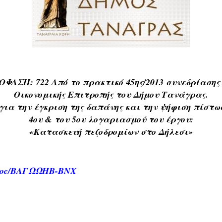
ΟΦΑΣΗ: 722
Από το πρακτικό 45ης/2013 συνεδρίασης
Οικονομικής Επιτροπής του
Δήμου Τανάγρας.
για την έγκριση της δαπάνης και την ψήφιση
πίστωσ
4ου & του 5ου λογαριασμού του έργου:
«Κατασκευή πεζοδρομίων στο
Δήλεσι»
.gr/doc/ΒΛΓΩΩΗΒ-ΒΝΧ