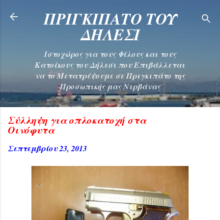
Μετάβαση στο κύριο περιεχόμενο
ΠΡΙΓΚΙΠΑΤΟ ΤΟΥ
ΔΗΛΕΣΙ
Ιστοχώρος για τους Φίλους και τους
Κατοίκους του Δήλεσι που Επιβάλλεται
να το Μετατρέψουμε σε Πριγκιπάτο της
Προσωπικής μας Νιρβάνας
Σύλληψη για οπλοκατοχή στα
Οινόφυτα
Σεπτεμβρίου 23, 2013